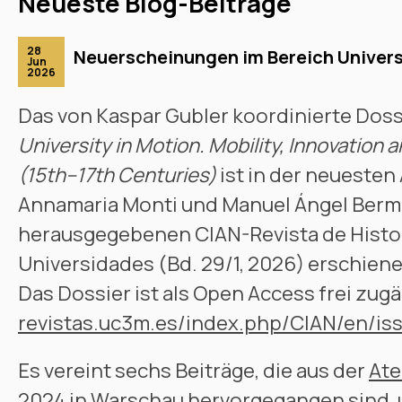
Neueste Blog-Beiträge
28
Neuerscheinungen im Bereich Univer
Jun
2026
Das von Kaspar Gubler koordinierte Dos
University in Motion. Mobility, Innovation 
(15th–17th Centuries)
ist in der neuesten
Annamaria Monti und Manuel Ángel Berme
herausgegebenen CIAN-Revista de Histor
Universidades (Bd. 29/1, 2026) erschiene
Das Dossier ist als Open Access frei zug
revistas.uc3m.es/index.php/CIAN/en/is
Es vereint sechs Beiträge, die aus der
Ate
2024 in Warschau
hervorgegangen sind, 